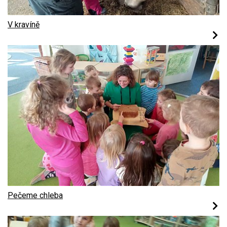
V kravíně
Pečeme chleba