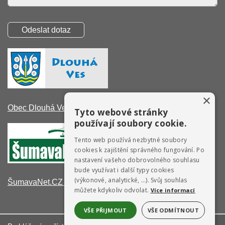
×
Obec Dlouhá Ves
Tyto webové stránky
používají soubory cookie.
Tento web používá nezbytné soubory
cookies k zajištění správného fungování. Po
nastavení vašeho dobrovolného souhlasu
bude využívat i další typy cookies
(výkonové, analytické, …). Svůj souhlas
ŠumavaNet.CZ - informace o regionu
můžete kdykoliv odvolat.
Více informací
VŠE PŘIJMOUT
VŠE ODMÍTNOUT