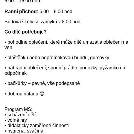
6.00 – 16.00 hod.
Ranní příchod:
6.00 – 8.00 hod.
Budova školy se zamyká v 8.00 hod.
Co dítě potřebuje?
• pohodlné oblečení, které může dítě umazat a oblečení na
ven
• pláštěnku nebo nepromokavou bundu, gumovky
• náhradní oblečení, spodní prádlo, ponožky, pyžamko na
odpočinek
• bačkůrky – pevné, vše podepsané
• dobrou náladu 😊
Program MŠ:
• scházení dětí
• volné hry
• didakticky zaměřené činnosti
• hygiena, svačina