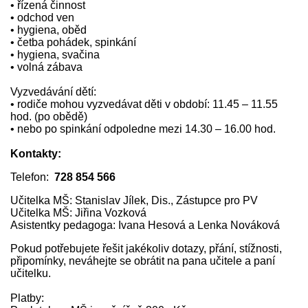
• řízená činnost
• odchod ven
• hygiena, oběd
• četba pohádek, spinkání
• hygiena, svačina
• volná zábava
Vyzvedávání dětí:
• rodiče mohou vyzvedávat děti v období: 11.45 – 11.55
hod. (po obědě)
• nebo po spinkání odpoledne mezi 14.30 – 16.00 hod.
Kontakty:
Telefon:
728 854 566
Učitelka MŠ: Stanislav Jílek, Dis., Zástupce pro PV
Učitelka MŠ: Jiřina Vozková
Asistentky pedagoga: Ivana Hesová a Lenka Nováková
Pokud potřebujete řešit jakékoliv dotazy, přání, stížnosti,
připomínky, neváhejte se obrátit na pana učitele a paní
učitelku.
Platby: