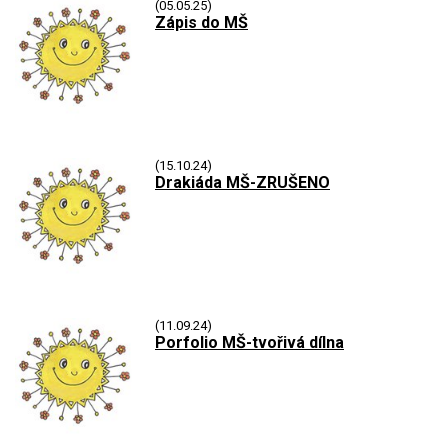
(05.05.25)
Zápis do MŠ
(15.10.24)
Drakiáda MŠ-ZRUŠENO
(11.09.24)
Porfolio MŠ-tvořivá dílna