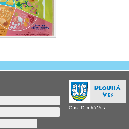
Obec Dlouhá Ves