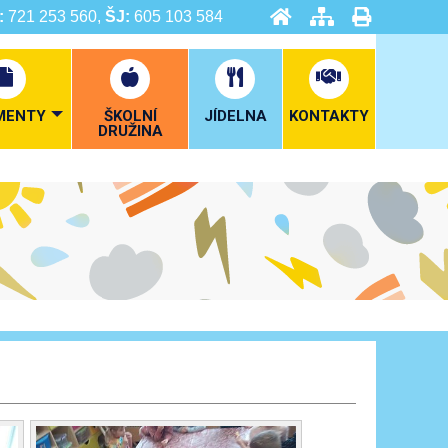
:
721 253 560,
ŠJ:
605 103 584
MENTY
ŠKOLNÍ
JÍDELNA
KONTAKTY
DRUŽINA