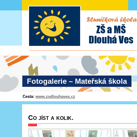
Fotogalerie – Mateřská škola
Cesta:
www.zsdlouhaves.cz
Co jíst a kolik.