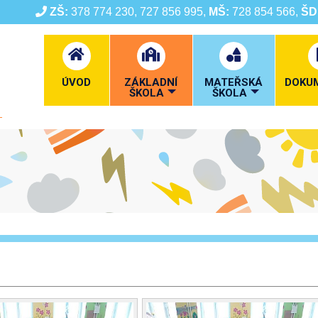
ZŠ:
378 774 230, 727 856 995,
MŠ:
728 854 566,
ŠD
ÚVOD
ZÁKLADNÍ
MATEŘSKÁ
DOKU
ŠKOLA
ŠKOLA